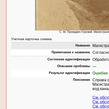
С. М. Прокудин-Горский. Магистра
Учетная карточка снимка:
Название
Магистра
Примечание к названию
Согласно
Состояние идентификации
Обработ
Описание проблемы
—
Результат идентификации
Ошибки 
Пояснение
Справа о
Магистра
вод кана
См. обс
См. обс
См. обс