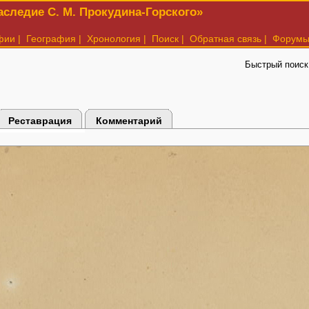
следие С. М. Прокудина-Горского»
фии
|
География
|
Хронология
|
Поиск
|
Обратная связь
|
Форум
Быстрый поиск
Реставрация
Комментарий