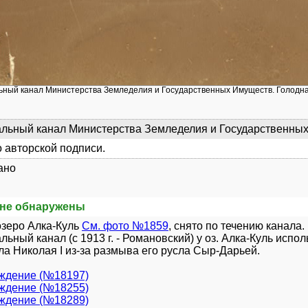
льный канал Министерства Земледелия и Государственных Имуществ. Голодна
льный канал Министерства Земледелия и Государственных
 авторской подписи.
ано
не обнаружены
зеро Алка-Куль
См. фото №1859
, снято по течению канала.
льный канал (с 1913 г. - Романовский) у оз. Алка-Куль испол
ла Николая I из-за размыва его русла Сыр-Дарьей.
уждение (№18197)
уждение (№18255)
уждение (№18289)