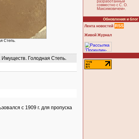
разработанный
совместно с С. О.
Максимовичем».
Обновления и блог
RSS
Лента новостей
Живой Журнал
я Степь.
 Имуществ. Голодная Степь.
ьзовался с 1909 г. для пропуска