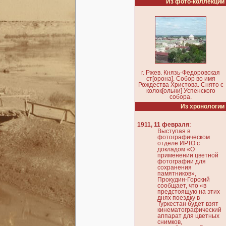
Из фото-коллекции
г. Ржев. Князь-Федоровская
ст[орона]. Собор во имя
Рождества Христова. Снято с
колок[ольни] Успенского
собора.
Из хронологии
:
1911, 11 февраля
Выступая в
фотографическом
отделе ИРТО с
докладом «О
применении цветной
фотографии для
сохранения
памятников»,
Прокудин-Горский
сообщает, что «в
предстоящую на этих
днях поездку в
Туркестан будет взят
кинематографический
аппарат для цветных
снимков,