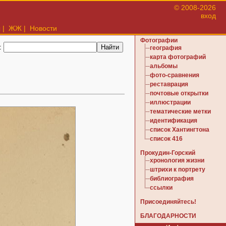
© 2008-2026
вход
ы
|
ЖЖ
|
Новости
Фотографии
:
география
карта фотографий
альбомы
фото-сравнения
реставрация
почтовые открытки
иллюстрации
тематические метки
идентификация
список Хантингтона
список 416
Прокудин-Горский
хронология жизни
штрихи к портрету
библиография
ссылки
Присоединяйтесь!
БЛАГОДАРНОСТИ