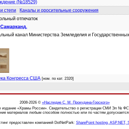
уждение (№18529)
и степи
Каналы и оросительные сооружения
рольный отпечаток
. Самарканд.
льный канал Министерства Земледелия и Государственны
ека Конгресса США
[ном. по кат. 2320]
2008-2026 ©
«Наследие С. М. Прокудина-Горского»
 издание «Храмы России». Свидетельство о регистрации СМИ Эл № ФС77
ние материалов любым способом полностью или по частям допускается 
тинг предоставлен компанией DotNetPark:
SharePoint hosting, ASP.NET,