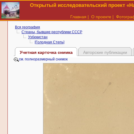
Открытый исследовательский проект «На
Главная
|
О проекте
|
Фотогра
Вся география
Страны, бывшие республики СССР
Узбекистан
[Голодная Степь]
Учетная карточка снимка
Авторские публикации
см. полноразмерный снимок