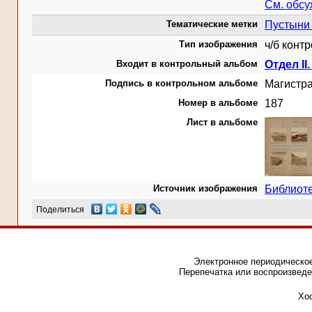
См. обс
Тематические метки
Пустыни 
Тип изображения
ч/б конт
Входит в контрольный альбом
Отдел II
Подпись в контрольном альбоме
Магистра
Номер в альбоме
187
Лист в альбоме
Источник изображения
Библиот
Поделиться
Электронное периодическое
Перепечатка или воспроизведе
Хос