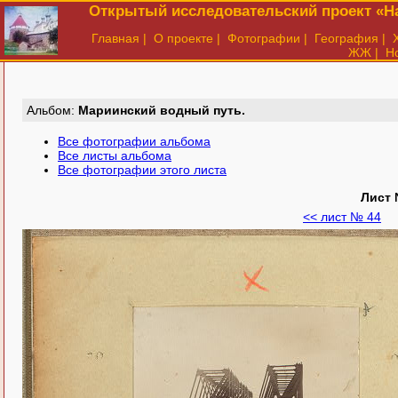
Открытый исследовательский проект «На
Главная
|
О проекте
|
Фотографии
|
География
|
ЖЖ
|
Н
Aльбом:
Мариинский водный путь.
Все фотографии альбома
Все листы альбома
Все фотографии этого листа
Лист 
<< лист № 44