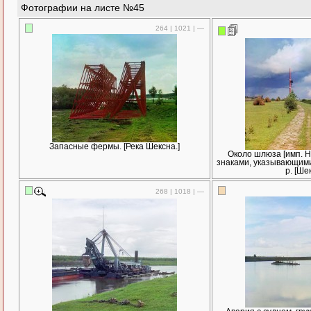
Фотографии на листе №45
264 | 1021 | —
Запасные фермы. [Река Шексна.]
Около шлюза [имп. Ни
знаками, указывающими
р. [Ше
268 | 1018 | —