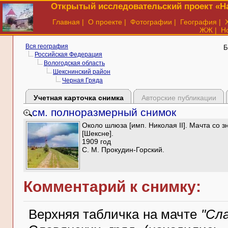
Открытый исследовательский проект «На
Главная
|
О проекте
|
Фотографии
|
География
|
ЖЖ
|
Н
Вся география
Б
Российская Федерация
Вологодская область
Шекснинский район
Черная Гряда
Учетная карточка снимка
Авторские публикации
см. полноразмерный снимок
Около шлюза [имп. Николая II]. Мачта со 
[Шексне].
1909 год
С. М. Прокудин-Горский.
Комментарий к снимку:
Верхняя табличка на мачте
"Сла