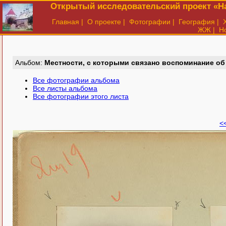
Открытый исследовательский проект «На
Главная
|
О проекте
|
Фотографии
|
География
|
ЖЖ
|
Н
Aльбом:
Местности, с которыми связано воспоминание об 
Все фотографии альбома
Все листы альбома
Все фотографии этого листа
<