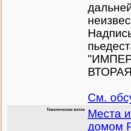
дальней
неизвес
Надпись
пьедест
"ИМПЕ
ВТОРАЯ
См. об
Тематические метки
Места и
домом 