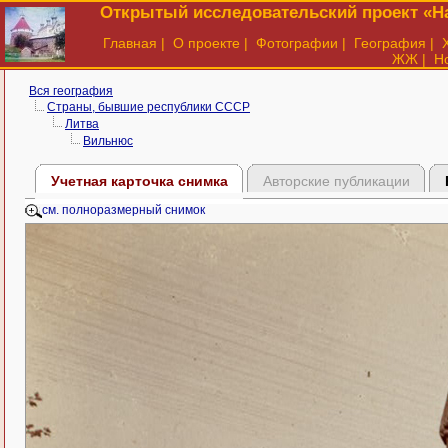
Открытый исследовательский проект «На
Главная
|
О проекте
|
Фотографии
|
География
|
ЖЖ
|
Н
Вся география
Страны, бывшие республики СССР
Литва
Вильнюс
Учетная карточка снимка
Авторские публикации
см. полноразмерный снимок