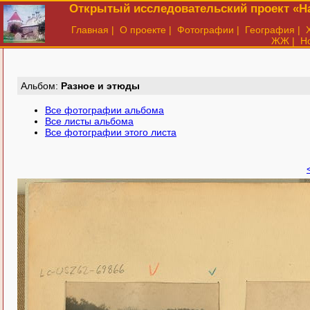
Открытый исследовательский проект «На
Главная
|
О проекте
|
Фотографии
|
География
|
ЖЖ
|
Н
Aльбом:
Разное и этюды
Все фотографии альбома
Все листы альбома
Все фотографии этого листа