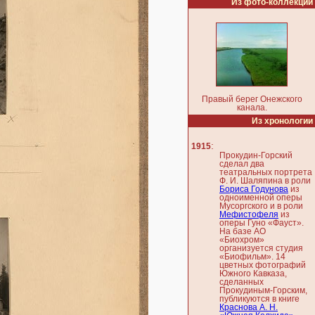
Из фото-коллекции
Правый берег Онежского
канала.
Из хронологии
:
1915
Прокудин-Горский
сделал два
театральных портрета
Ф. И. Шаляпина в роли
Бориса Годунова
из
одноименной оперы
Мусоргского и в роли
Мефистофеля
из
оперы Гуно «Фауст».
На базе АО
«Биохром»
организуется студия
«Биофильм». 14
цветных фотографий
Южного Кавказа,
сделанных
Прокудиным-Горским,
публикуются в книге
Краснова А. Н.