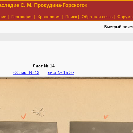
следие С. М. Прокудина-Горского»
фии
|
География
|
Хронология
|
Поиск
|
Обратная связь
|
Форум
Быстрый поис
Лист № 14
<< лист № 13
лист № 15 >>