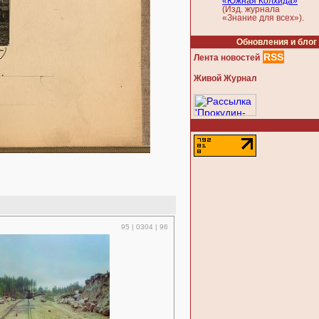
«Южная Колхида»
(Изд. журнала
«Знание для всех»).
Обновления и блог
RSS
Лента новостей
Живой Журнал
95 | 0304 | 96