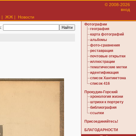
© 2008-2026
вход
ы
|
ЖЖ
|
Новости
Фотографии
к:
география
карта фотографий
альбомы
фото-сравнения
реставрация
почтовые открытки
иллюстрации
тематические метки
идентификация
список Хантингтона
список 416
Прокудин-Горский
хронология жизни
штрихи к портрету
библиография
ссылки
Присоединяйтесь!
БЛАГОДАРНОСТИ