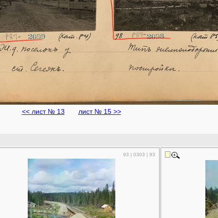
<< лист № 13
лист № 15 >>
93 | 0303 | 93