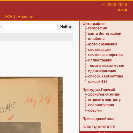
© 2008-2026
вход
ы
|
ЖЖ
|
Новости
Фотографии
к:
география
карта фотографий
альбомы
фото-сравнения
реставрация
почтовые открытки
иллюстрации
тематические метки
идентификация
список Хантингтона
список 416
Прокудин-Горский
хронология жизни
штрихи к портрету
библиография
ссылки
Присоединяйтесь!
БЛАГОДАРНОСТИ