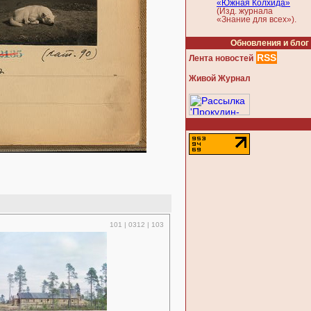
«Южная Колхида»
(Изд. журнала
«Знание для всех»).
Обновления и блог
RSS
Лента новостей
Живой Журнал
101 | 0312 | 103