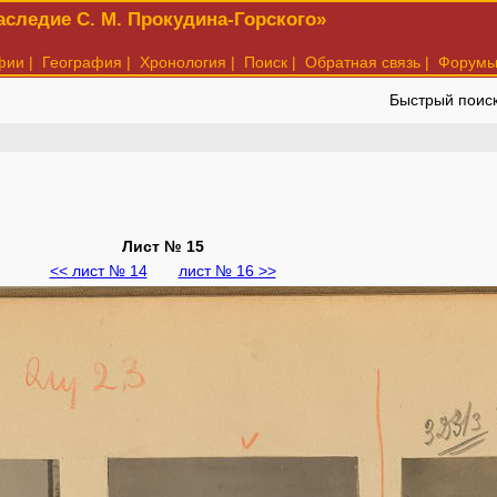
следие С. М. Прокудина-Горского»
фии
|
География
|
Хронология
|
Поиск
|
Обратная связь
|
Форум
Быстрый поис
Лист № 15
<< лист № 14
лист № 16 >>