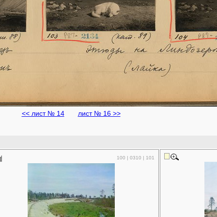
<< лист № 14
лист № 16 >>
100 | 0310 | 101