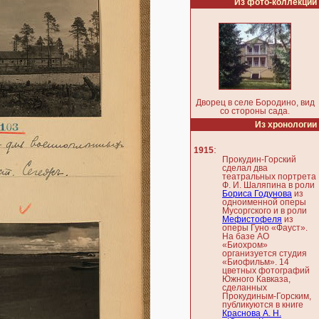
Из фото-коллекции
Дворец в селе Бородино, вид
со стороны сада.
Из хронологии
:
1915
Прокудин-Горский
сделал два
театральных портрета
Ф. И. Шаляпина в роли
Бориса Годунова
из
одноименной оперы
Мусоргского и в роли
Мефистофеля
из
оперы Гуно «Фауст».
На базе АО
«Биохром»
организуется студия
«Биофильм». 14
цветных фотографий
Южного Кавказа,
сделанных
Прокудиным-Горским,
публикуются в книге
Краснова А. Н.