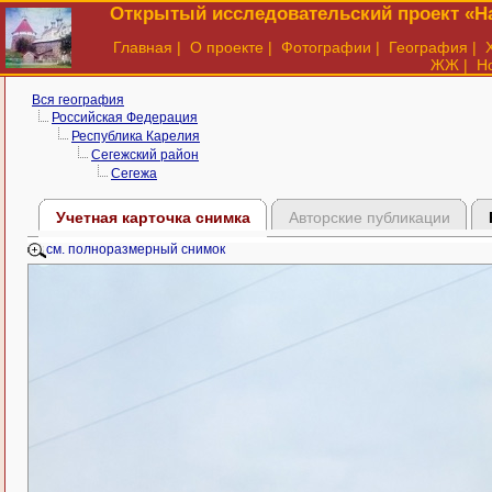
Открытый исследовательский проект «На
Главная
|
О проекте
|
Фотографии
|
География
|
ЖЖ
|
Н
Вся география
Российская Федерация
Республика Карелия
Сегежский район
Сегежа
Учетная карточка снимка
Авторские публикации
см. полноразмерный снимок