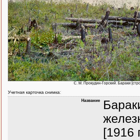
С. М. Прокудин-Горский. Бараки [стр
Учетная карточка снимка:
Название
Барак
железн
[1916 