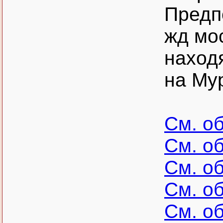
Предп
жд мо
наход
на Му
См. о
См. о
См. о
См. о
См. о