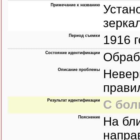
Примечание к названию
Устан
зерка
Период съемки
1916 г
Состояние идентификации
Обраб
Описание проблемы
Невер
прави
Результат идентификации
С бол
Пояснение
На бл
напра