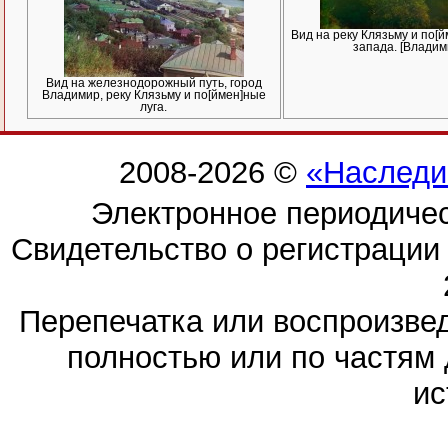
Вид на реку Клязьму и по[й
запада. [Владим
Вид на железнодорожный путь, город
Владимир, реку Клязьму и по[ймен]ные
луга.
2008-2026 ©
«Наследи
Электронное периодиче
Свидетельство о регистраци
Перепечатка или воспроизв
полностью или по частям 
ис