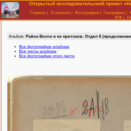
Открытый исследовательский проект «На
Главная
|
О проекте
|
Фотографии
|
География
|
ЖЖ
|
Н
Aльбом:
Район Волги и ее притоков. Отдел II (продолжени
Все фотографии альбома
Все листы альбома
Все фотографии этого листа