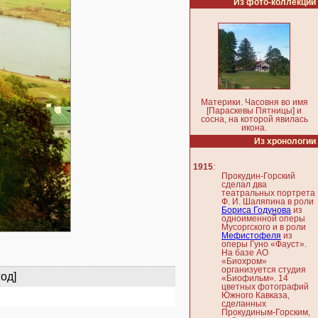
Из фото-коллекции
Материки. Часовня во имя
[Параскевы Пятницы] и
сосна, на которой явилась
икона.
Из хронологии
:
1915
Прокудин-Горский
сделал два
театральных портрета
Ф. И. Шаляпина в роли
Бориса Годунова
из
одноименной оперы
Мусоргского и в роли
Мефистофеля
из
оперы Гуно «Фауст».
На базе АО
«Биохром»
организуется студия
год]
«Биофильм». 14
цветных фотографий
Южного Кавказа,
сделанных
Прокудиным-Горским,