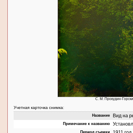
С. М. Прокудин-Горски
Учетная карточка снимка:
Название
Вид на р
Примечание к названию
Установл
Период съемки
1911 год