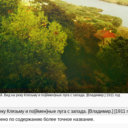
й. Вид на реку Клязьму и по[ймен]ные луга с запада. [Владимир.] 1911 год
еку Клязьму и по[ймен]ные луга с запада. [Владимир.] [1911 
ено по содержанию более точное название.