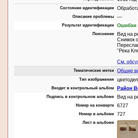
Состояние идентификации
Обработ
Описание проблемы
—
Результат идентификации
Ошибки 
Пояснение
Вид на р
Снимок о
Переславл
"Река Кл
См. обс
Тематические метки
Общие в
Тип изображения
цветодел
Входит в контрольный альбом
Район Во
Подпись в контрольном альбоме
Вид на р
Номер на конверте
6727
Номер в альбоме
727
Лист в альбоме