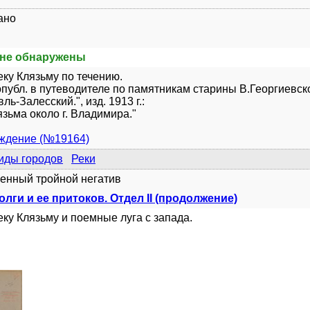
ано
не обнаружены
еку Клязьму по течению.
публ. в путеводителе по памятникам старины В.Георгиевск
ь-Залесский.", изд. 1913 г.:
язьма около г. Владимира."
уждение (№19164)
иды городов
Реки
енный тройной негатив
лги и ее притоков. Отдел II (продолжение)
еку Клязьму и поемные луга с запада.