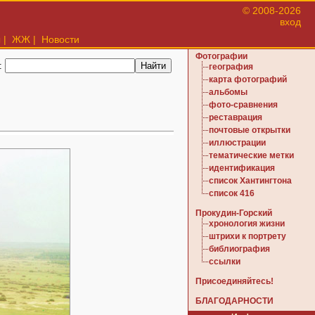
© 2008-2026
вход
ы
|
ЖЖ
|
Новости
Фотографии
:
география
карта фотографий
альбомы
фото-сравнения
реставрация
почтовые открытки
иллюстрации
тематические метки
идентификация
список Хантингтона
список 416
Прокудин-Горский
хронология жизни
штрихи к портрету
библиография
ссылки
Присоединяйтесь!
БЛАГОДАРНОСТИ