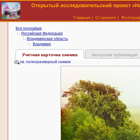
Открытый исследовательский проект «На
Главная
|
О проекте
|
Фотогра
Вся география
Российская Федерация
Владимирская область
Владимир
Учетная карточка снимка
Авторские публикации
см. полноразмерный снимок