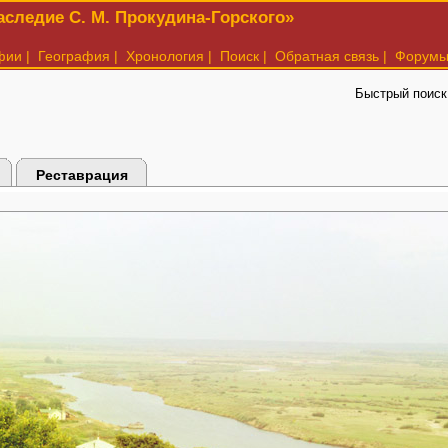
следие С. М. Прокудина-Горского»
фии
|
География
|
Хронология
|
Поиск
|
Обратная связь
|
Форум
Быстрый поиск
Реставрация