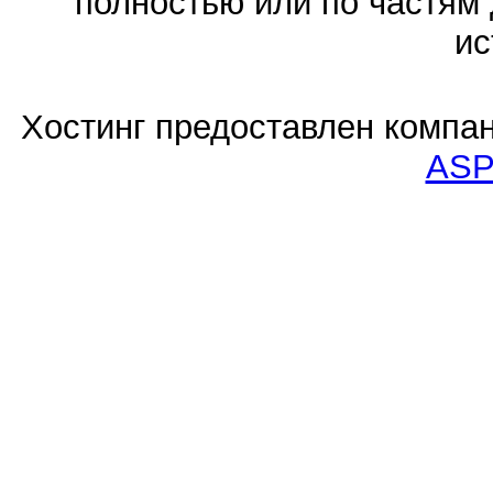
полностью или по частям 
ис
Хостинг предоставлен компа
ASP