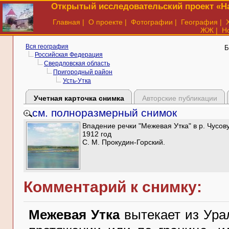
Открытый исследовательский проект «На
Главная
|
О проекте
|
Фотографии
|
География
|
ЖЖ
|
Н
Вся география
Б
Российская Федерация
Свердловская область
Пригородный район
Усть-Утка
Учетная карточка снимка
Авторские публикации
см. полноразмерный снимок
Впадение речки "Межевая Утка" в р. Чусов
1912 год
С. М. Прокудин-Горский.
Комментарий к снимку:
Межевая Утка
вытекает из Урал