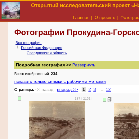
Открытый исследовательский проект «На
Главная
|
О проекте
|
Фотогра
Фотографии Прокудина-Горско
Вся география
Российская Федерация
Свердловская область
Подробная география >>
Развернуть
Всего изображений:
234
показать только снимки с рабочими метками
<< назад
вперед >>
1
2
3
...
12
Cтраницы:
187 | 2151 | —