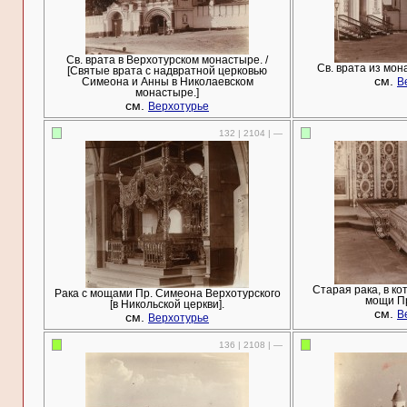
Св. врата в Верхотурском монастыре. /
Св. врата из мон
[Святые врата с надвратной церковью
см.
Симеона и Анны в Николаевском
В
монастыре.]
см.
Верхотурье
132 | 2104 | —
Старая рака, в к
Рака с мощами Пр. Симеона Верхотурского
мощи П
[в Никольской церкви].
см.
В
см.
Верхотурье
136 | 2108 | —