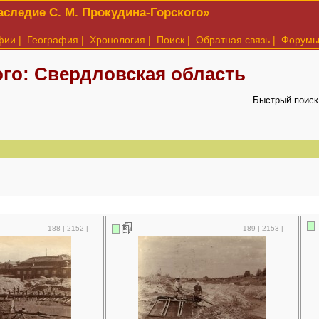
следие С. М. Прокудина-Горского»
фии
|
География
|
Хронология
|
Поиск
|
Обратная связь
|
Форум
го: Свердловская область
Быстрый поиск
188 | 2152 | —
189 | 2153 | —