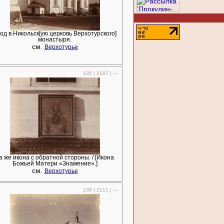
од в Никольск[ую церковь Верхотурского]
монастыря.
см.
Верхотурье
135 | 2107 | —
а же икона с обратной стороны. / [Икона
Божьей Матери «Знамение».]
см.
Верхотурье
139 | 2111 | —