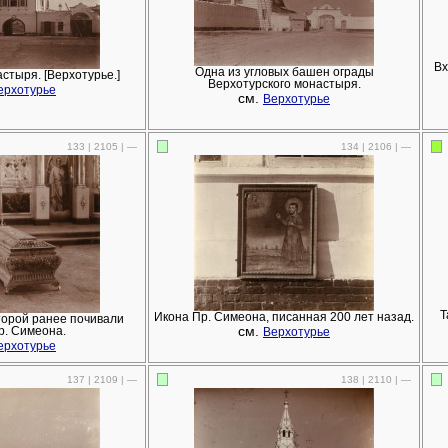
Вх
Одна из угловых башен ограды
астыря. [Верхотурье.]
Верхотурского монастыря.
ерхотурье
см.
Верхотурье
133 | 2105 | —
134 | 2106 | —
Т
Икона Пр. Симеона, писанная 200 лет назад.
оторой ранее почивали
см.
р. Симеона.
Верхотурье
ерхотурье
137 | 2109 | —
138 | 2110 | —