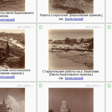
оты около Березовского
Работа старателей. [Березовские прииски.]
ииска.
см.
Берёзовский
рёзовский
192 | 2156 | —
193 | 2157 | —
елями золотоносного
Старательские работы на р. Березовке.
зовские прииски.]
[Около Березовского прииска.]
рёзовский
см.
Берёзовский
129 | 2101 | —
130 | 2102 | —