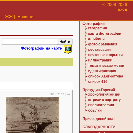
© 2008-2026
вход
ы
|
ЖЖ
|
Новости
Фотографии
география
карта фотографий
альбомы
:
фото-сравнения
Фотографии на карте
реставрация
почтовые открытки
иллюстрации
тематические метки
идентификация
список Хантингтона
список 416
Прокудин-Горский
190 | 2154 | —
хронология жизни
штрихи к портрету
библиография
ссылки
Присоединяйтесь!
БЛАГОДАРНОСТИ