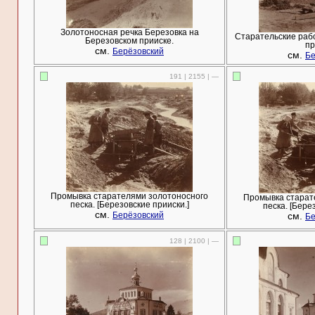
Золотоносная речка Березовка на
Старательские раб
Березовском прииске.
пр
см.
Берёзовский
см.
Бе
191 | 2155 | —
Промывка старателями золотоносного
Промывка старат
песка. [Березовские прииски.]
песка. [Бере
см.
см.
Берёзовский
Бе
128 | 2100 | —