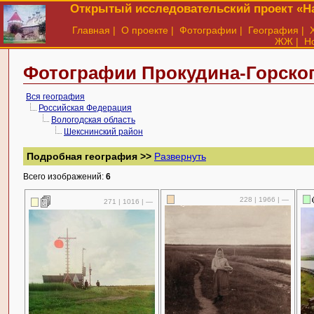
Открытый исследовательский проект «На
Главная
|
О проекте
|
Фотографии
|
География
|
ЖЖ
|
Н
Фотографии Прокудина-Горског
Вся география
Российская Федерация
Вологодская область
Шекснинский район
Подробная география >>
Развернуть
Всего изображений:
6
228 | 1966 | —
271 | 1016 | —