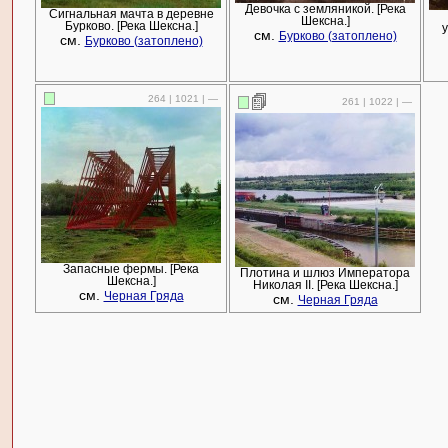
Девочка с земляникой. [Река
Сигнальная мачта в деревне
Шексна.]
Бурково. [Река Шексна.]
у
см.
Бурково (затоплено)
см.
Бурково (затоплено)
264 | 1021 | —
261 | 1022 | —
Запасные фермы. [Река
Плотина и шлюз Императора
Шексна.]
Николая II. [Река Шексна.]
см.
Черная Гряда
см.
Черная Гряда