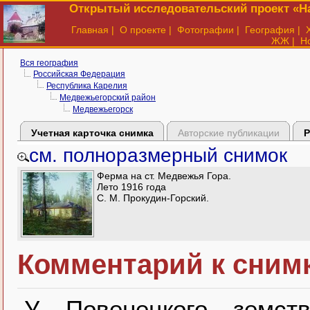
Открытый исследовательский проект «На
Главная
|
О проекте
|
Фотографии
|
География
|
ЖЖ
|
Н
Вся география
Российская Федерация
Республика Карелия
Медвежьегорский район
Медвежьегорск
Учетная карточка снимка
Авторские публикации
Р
см. полноразмерный снимок
Ферма на ст. Медвежья Гора.
Лето 1916 года
С. М. Прокудин-Горский.
Комментарий к снимк
У Повенецкого земс