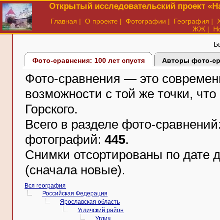
Открытый исследовательский проект «На
Главная
|
О проекте
|
Фотографии
|
География
|
ЖЖ
|
Н
Б
Фото-сравнения: 100 лет спустя
Авторы фото-с
Фото-сравнения — это современ
возможности с той же точки, что
Горского.
Всего в разделе фото-сравнений
фотографий:
445
.
Снимки отсортированы по дате д
(сначала новые).
Вся география
Российская Федерация
Ярославская область
Угличский район
Углич