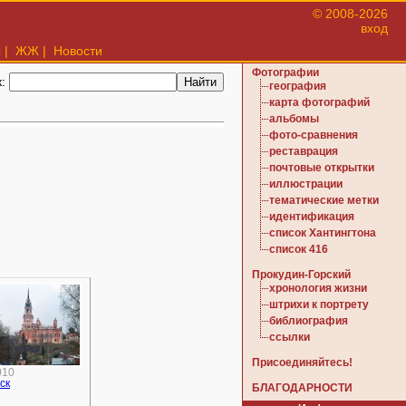
© 2008-2026
вход
ы
|
ЖЖ
|
Новости
Фотографии
к:
география
карта фотографий
альбомы
фото-сравнения
реставрация
почтовые открытки
иллюстрации
тематические метки
идентификация
список Хантингтона
список 416
Прокудин-Горский
хронология жизни
штрихи к портрету
библиография
ссылки
Присоединяйтесь!
010
ск
БЛАГОДАРНОСТИ