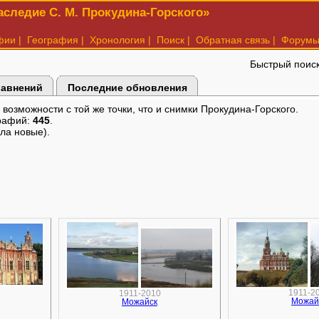
следие С. М. Прокудина-Горского»
фии
|
География
|
Хронология
|
Поиск
|
Обратная связь
|
Форум
Быстрый поис
равнений
Последние обновления
озможности с той же точки, что и снимки Прокудина-Горского.
рафий:
445
.
ла новые).
1911-2
1911-2010
Можай
Можайск