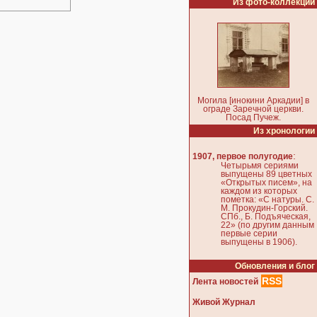
Из фото-коллекции
Могила [инокини Аркадии] в
ограде Заречной церкви.
Посад Пучеж.
Из хронологии
:
1907, первое полугодие
Четырьмя сериями
выпущены 89 цветных
«Открытых писем», на
каждом из которых
пометка: «С натуры. С.
М. Прокудин-Горский.
СПб., Б. Подъяческая,
22» (по другим данным
первые серии
выпущены в 1906).
Обновления и блог
RSS
Лента новостей
Живой Журнал