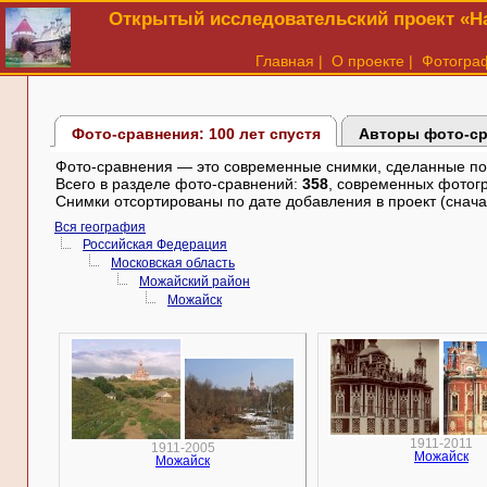
Открытый исследовательский проект «На
Главная
|
О проекте
|
Фотогра
Фото-сравнения: 100 лет спустя
Авторы фото-с
Фото-сравнения — это современные снимки, сделанные по в
Всего в разделе фото-сравнений:
358
, современных фотог
Снимки отсортированы по дате добавления в проект (снача
Вся география
Российская Федерация
Московская область
Можайский район
Можайск
1911-2011
1911-2005
Можайск
Можайск