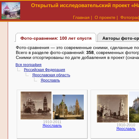
Открытый исследовательский проект «На
Главная
|
О проекте
|
Фотогра
Фото-сравнения: 100 лет спустя
Авторы фото-с
Фото-сравнения — это современные снимки, сделанные по в
Всего в разделе фото-сравнений:
358
, современных фотог
Снимки отсортированы по дате добавления в проект (снача
Вся география
Российская Федерация
Ярославская область
Ярославль
1910-2011
1910-2010
Ярославль
Ярославль