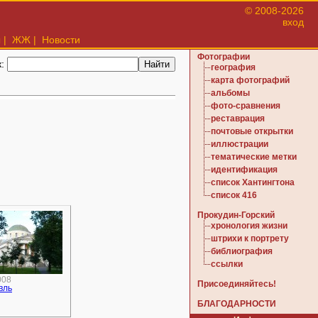
© 2008-2026
вход
ы
|
ЖЖ
|
Новости
Фотографии
к:
география
карта фотографий
альбомы
фото-сравнения
реставрация
почтовые открытки
иллюстрации
тематические метки
идентификация
список Хантингтона
список 416
Прокудин-Горский
хронология жизни
штрихи к портрету
библиография
ссылки
008
Присоединяйтесь!
вль
БЛАГОДАРНОСТИ