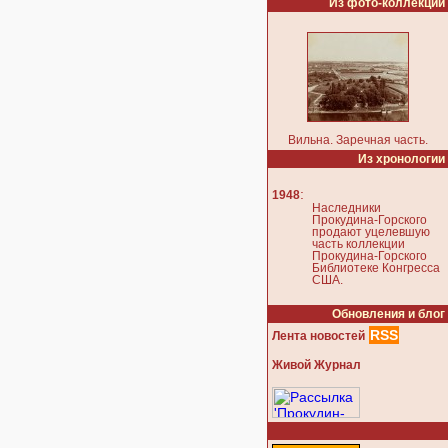
Из фото-коллекции
Вильна. Заречная часть.
Из хронологии
:
1948
Наследники
Прокудина-Горского
продают уцелевшую
часть коллекции
Прокудина-Горского
Библиотеке Конгресса
США.
Обновления и блог
RSS
Лента новостей
Живой Журнал