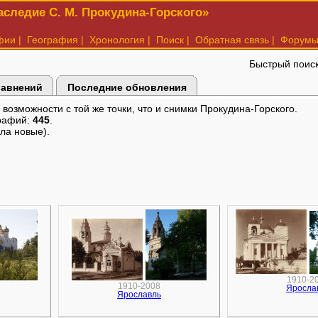
следие С. М. Прокудина-Горского»
фии
|
География
|
Хронология
|
Поиск
|
Обратная связь
|
Форум
Быстрый поис
равнений
Последние обновления
озможности с той же точки, что и снимки Прокудина-Горского.
рафий:
445
.
ла новые).
1910-2
1910-2008
Яросла
Ярославль