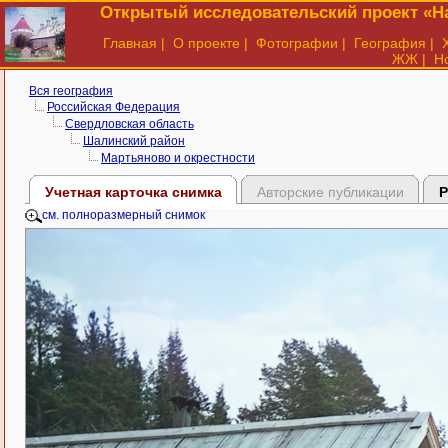
Открытый исследовательский проект «На
Главная
|
О проекте
|
Фотографии
|
География
|
ЖЖ
|
Н
Вся география
Российская Федерация
Свердловская область
Шалинский район
Мартьяново и окрестности
Учетная карточка снимка
Авторские публикации
Р
см. полноразмерный снимок