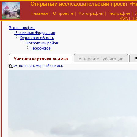
Открытый исследовательский проект «На
Главная
|
О проекте
|
Фотографии
|
География
|
ЖЖ
|
Н
Вся география
Российская Федерация
Курганская область
Шатровский район
Терсюкское
Учетная карточка снимка
Авторские публикации
Р
см. полноразмерный снимок