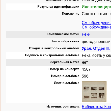
Результат идентификации
Идентифицир
Пояснение
Снято против т
См. обсуждени
См. обсуждени
Тематические метки
Реки
Тип изображения
цветоделенный 
Входит в контрольный альбом
Урал. Отдел II
Подпись в контрольном альбоме
Река Исеть у се
Зеркальная метка
нет
Номер на конверте
4587
Номер в альбоме
596
Лист в альбоме
Источник оригинала
Библиотека Ко