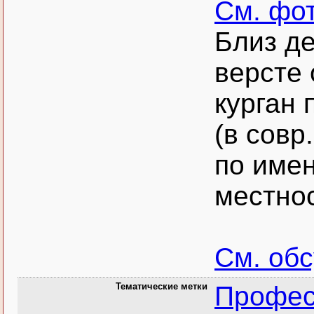
См. фо
Близ де
версте 
курган 
(в совр
по имен
местнос
См. об
Тематические метки
Профес