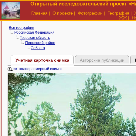
Открытый исследовательский проект «На
Главная
|
О проекте
|
Фотографии
|
География
|
ЖЖ
|
Н
Вся география
Российская Федерация
Тверская область
Пеновский район
Соблаго
Учетная карточка снимка
Авторские публикации
см. полноразмерный снимок