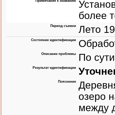
Примечание к названию
Устано
более т
Период съемки
Лето 19
Состояние идентификации
Обрабо
Описание проблемы
По сути
Результат идентификации
Уточне
Пояснение
Деревн
озеро н
между 