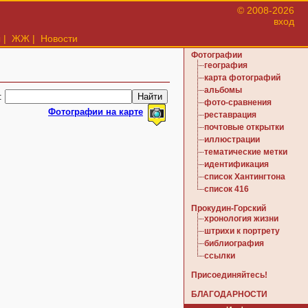
© 2008-2026
вход
ы
|
ЖЖ
|
Новости
Фотографии
география
карта фотографий
альбомы
:
фото-сравнения
Фотографии на карте
реставрация
почтовые открытки
иллюстрации
тематические метки
идентификация
список Хантингтона
список 416
Прокудин-Горский
хронология жизни
штрихи к портрету
библиография
ссылки
Присоединяйтесь!
БЛАГОДАРНОСТИ