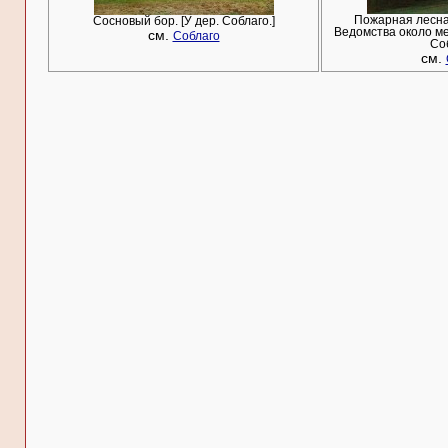
Пожарная лесна
Сосновый бор. [У дер. Соблаго.]
Ведомства около мес
см.
Соблаго
Соб
см.