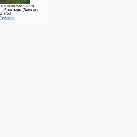
я вышка Удельного
. Богатырь. [Близ дер.
лаго.]
Соблаго