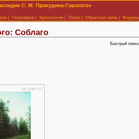
следие С. М. Прокудина-Горского»
фии
|
География
|
Хронология
|
Поиск
|
Обратная связь
|
Форум
го: Соблаго
Быстрый поиск
18 | 1100 | 17