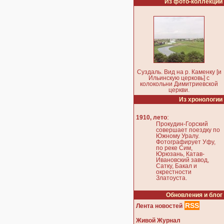
Из фото-коллекции
Суздаль. Вид на р. Каменку [и
Ильинскую церковь] с
колокольни Димитриевской
церкви.
Из хронологии
:
1910, лето
Прокудин-Горский
совершает поездку по
Южному Уралу.
Фотографирует Уфу,
по реке Сим,
Юрюзань, Катав-
Ивановский завод,
Сатку, Бакал и
окрестности
Златоуста.
Обновления и блог
RSS
Лента новостей
Живой Журнал