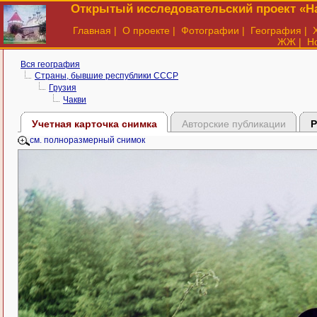
Открытый исследовательский проект «На
Главная
|
О проекте
|
Фотографии
|
География
|
ЖЖ
|
Н
Вся география
Страны, бывшие республики СССР
Грузия
Чакви
Учетная карточка снимка
Авторские публикации
Р
см. полноразмерный снимок