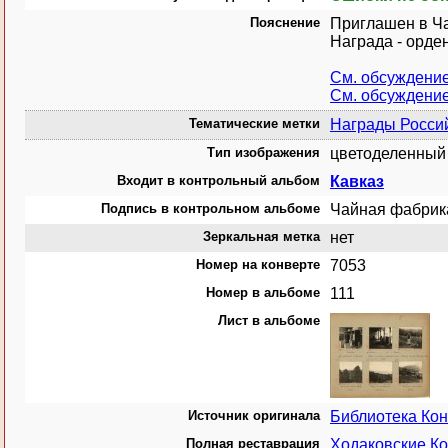
Пояснение
Приглашен в Ча
Награда - орден
См. обсуждени
См. обсуждени
Тематические метки
Награды Росси
Тип изображения
цветоделенный 
Входит в контрольный альбом
Кавказ
Подпись в контрольном альбоме
Чайная фабрика
Зеркальная метка
нет
Номер на конверте
7053
Номер в альбоме
111
Лист в альбоме
Источник оригинала
Библиотека Ко
Полная реставрация
Ходаковские Ко