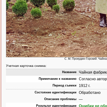
С. М. Прокудин-Горский. Чайна
Учетная карточка снимка:
Название
Чайная фабрика 
Примечание к названию
Согласно автор
Период съемки
1912 г.
Состояние идентификации
Обработано
Описание проблемы
—
Результат идентификации
Ошибки не об