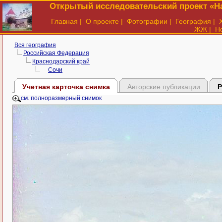
Открытый исследовательский проект «На
Главная
|
О проекте
|
Фотографии
|
География
|
ЖЖ
|
Н
Вся география
Российская Федерация
Краснодарский край
Сочи
Учетная карточка снимка
Авторские публикации
Р
см. полноразмерный снимок