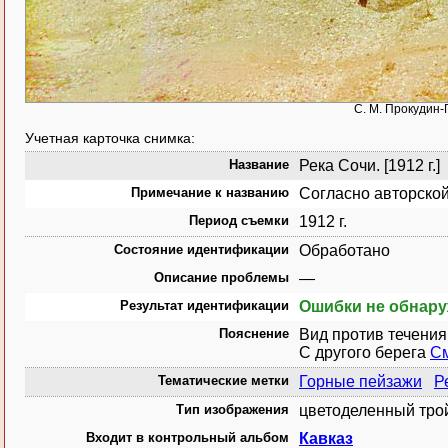
С. М. Прокудин-Г
Учетная карточка снимка:
Название
Река Сочи. [1912 г.]
Примечание к названию
Согласно авторской
Период съемки
1912 г.
Состояние идентификации
Обработано
Описание проблемы
—
Результат идентификации
Ошибки не обнар
Пояснение
Вид против течения
С другого берега
См
Тематические метки
Горные пейзажи
Р
Тип изображения
цветоделенный тро
Входит в контрольный альбом
Кавказ