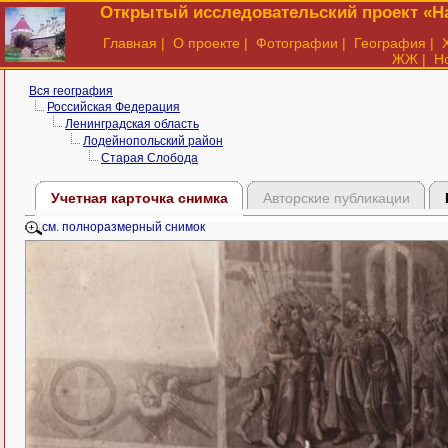
Открытый исследовательский проект «На
Главная
|
О проекте
|
Фотографии
|
География
|
ЖЖ
|
Н
Вся география
Российская Федерация
Ленинградская область
Лодейнопольский район
Старая Слобода
Учетная карточка снимка
Авторские публикации
см. полноразмерный снимок