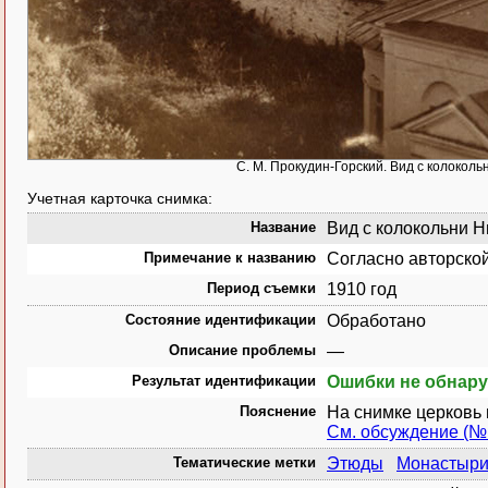
С. М. Прокудин-Горский. Вид с колокол
Учетная карточка снимка:
Название
Вид с колокольни Н
Примечание к названию
Согласно авторской
Период съемки
1910 год
Состояние идентификации
Обработано
Описание проблемы
—
Результат идентификации
Ошибки не обнар
Пояснение
На снимке церковь 
См. обсуждение (№
Тематические метки
Этюды
Монастыр