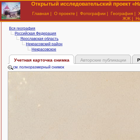
Открытый исследовательский проект «На
Главная
|
О проекте
|
Фотографии
|
География
|
ЖЖ
|
Н
Вся география
Российская Федерация
Ярославская область
Некрасовский район
Некрасовское
Учетная карточка снимка
Авторские публикации
Р
см. полноразмерный снимок