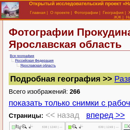
Открытый исследовательский проект «На
Главная
|
О проекте
|
Фотографии
|
География
|
ЖЖ
|
Н
Фотографии Прокудина
Ярославская область
Вся география
Российская Федерация
Ярославская область
Подробная география >>
Раз
Всего изображений:
266
показать только снимки с рабо
<< назад
вперед >>
Cтраницы:
638 | 1240 | —
639 | 1249 | —