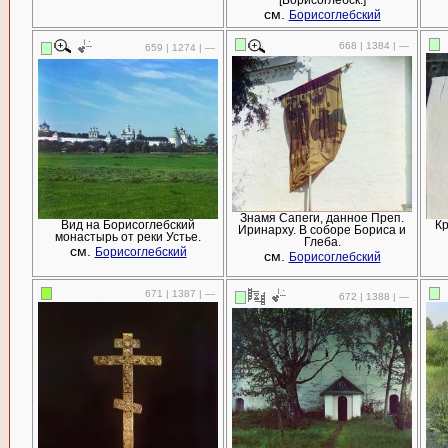
[Борисоглебск.]
см.
Борисоглебский
668 | 1384 | —
659 | 1274 | —
Знамя Сапеги, данное Преп.
Вид на Борисоглебский
Кр
Иринарху. В соборе Бориса и
монастырь от реки Устье.
Глеба.
см.
Борисоглебский
см.
Борисоглебский
671 | 1387 | —
672 | 1388 | —