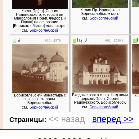
Келия Пр. Иринарха в
Крест Пр[еп]. Сергия
Борисоглебском мон.
Радонежского, которым он
см.
благословил Пр[еп. Федора и
Борисоглебский
Павла] на основание
[Борисоглебского] монастыря.
см.
Борисоглебский
660 | 2579 | —
661 | 2580 | —
Входные врата с юга. Над ними
Борисоглебский монастырь с
Ко
церковь Преп. Сергия
сев.-зап. стороны.
Радонежского. Борисоглебск.
Борисоглебск.
см.
см.
Борисоглебский
Борисоглебский
<< назад
вперед >>
Cтраницы: