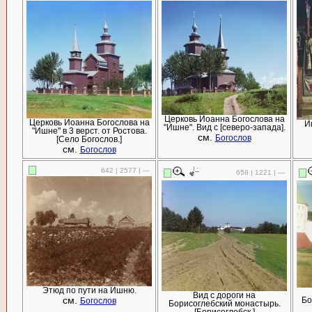
Церковь Иоанна Богослова на
Церковь Иоанна Богослова на
И
"Ишне". Вид с [северо-запада].
"Ишне" в 3 верст. от Ростова.
см.
Богослов
[Село Богослов.]
см.
Богослов
642 | 2577 | —
658 | 1221 | —
Этюд по пути на Ишню.
Вид с дороги на
см.
Бо
Богослов
Борисоглебский монастырь.