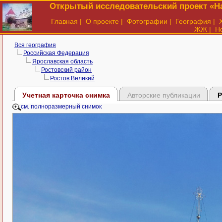
Открытый исследовательский проект «На
Главная
|
О проекте
|
Фотографии
|
География
|
ЖЖ
|
Н
Вся география
Российская Федерация
Ярославская область
Ростовский район
Ростов Великий
Учетная карточка снимка
Авторские публикации
Р
см. полноразмерный снимок