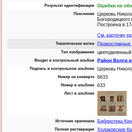
Результат идентификации
Ошибки не об
Пояснение
Церковь Никола
Богородицкого 
Построена в 174
См. карточку х
Тематические метки
Православные
Тип изображения
цветоделенный 
Входит в контрольный альбом
Район Волги и 
Подпись в контрольном альбоме
Церковь Никола
Номер на конверте
6633
Номер в альбоме
633
Лист в альбоме
Источник оригинала
Библиотека Ко
Полная реставрация
Ходаковские Ко