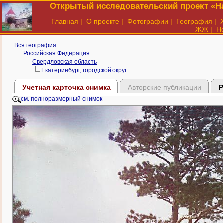
Открытый исследовательский проект «На
Главная
|
О проекте
|
Фотографии
|
География
|
ЖЖ
|
Н
Вся география
Российская Федерация
Свердловская область
Екатеринбург, городской округ
Учетная карточка снимка
Авторские публикации
Р
см. полноразмерный снимок