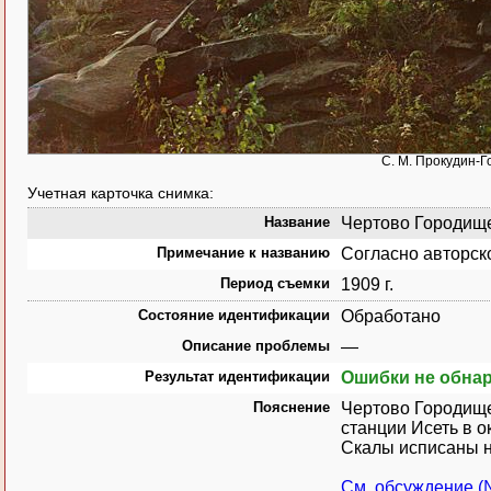
С. М. Прокудин-Г
Учетная карточка снимка:
Название
Чертово Городище.
Примечание к названию
Согласно авторск
Период съемки
1909 г.
Состояние идентификации
Обработано
Описание проблемы
—
Результат идентификации
Ошибки не обна
Пояснение
Чертово Городище
станции Исеть в о
Скалы исписаны на
См. обсуждение 