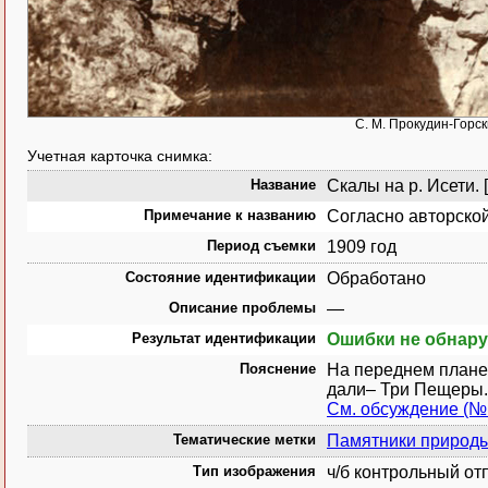
С. М. Прокудин-Горск
Учетная карточка снимка:
Название
Скалы на р. Исети. 
Примечание к названию
Согласно авторской
Период съемки
1909 год
Состояние идентификации
Обработано
Описание проблемы
—
Результат идентификации
Ошибки не обнар
Пояснение
На переднем плане 
дали– Три Пещеры.
См. обсуждение (№
Тематические метки
Памятники природ
Тип изображения
ч/б контрольный от