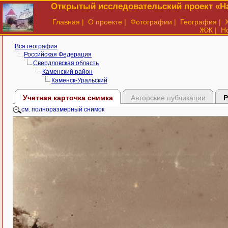
Открытый исследовательский проект «На
Главная
|
О проекте
|
Фотографии
|
География
|
ЖЖ
|
Н
Вся география
Российская Федерация
Свердловская область
Каменский район
Каменск-Уральский
Учетная карточка снимка
Авторские публикации
Р
см. полноразмерный снимок