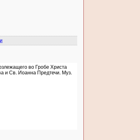
и
возлежащего во Гробе Христа
а и Св. Иоанна Предтечи. Муз.