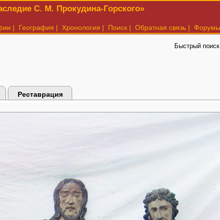
следие С. М. Прокудина-Горского»
фии
|
География
|
Хронология
|
Поиск
|
Обратная связь
|
Форум
Быстрый поиск
Реставрация