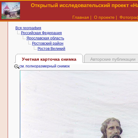
Открытый исследовательский проект «На
Главная
|
О проекте
|
Фотогра
Вся география
Российская Федерация
Ярославская область
Ростовский район
Ростов Великий
Учетная карточка снимка
Авторские публикации
см. полноразмерный снимок