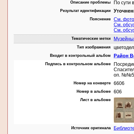
Описание проблемы
По сути 
Результат идентификации
Уточнен
Пояснение
См. фот
См. обс
См. обс
Тематические метки
Музейные
Тип изображения
цветодел
Входит в контрольный альбом
Район Во
Подпись в контрольном альбоме
Посредин
Спасител
оп. №№56
Номер на конверте
6606
Номер в альбоме
606
Лист в альбоме
Источник оригинала
Библиот