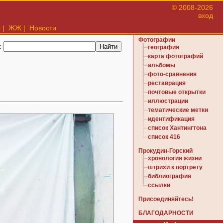
© 2008-2026
вход
ы
|
ЖЖ
|
Новости
Фотографии
:
география
карта фотографий
альбомы
фото-сравнения
реставрация
почтовые открытки
иллюстрации
тематические метки
идентификация
список Хантингтона
список 416
Прокудин-Горский
хронология жизни
штрихи к портрету
библиография
ссылки
Присоединяйтесь!
БЛАГОДАРНОСТИ