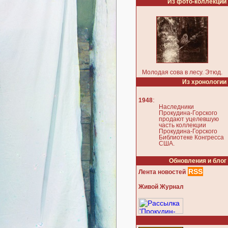
Из фото-коллекции
Молодая сова в лесу. Этюд.
Из хронологии
:
1948
Наследники
Прокудина-Горского
продают уцелевшую
часть коллекции
Прокудина-Горского
Библиотеке Конгресса
США.
Обновления и блог
RSS
Лента новостей
Живой Журнал