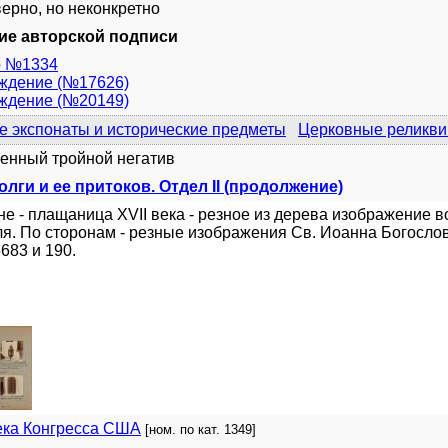
верно, но неконкретно
ие авторской подписи
о №1334
уждение (№17626)
уждение (№20149)
 экспонаты и исторические предметы
Церковные реликви
енный тройной негатив
лги и ее притоков. Отдел II (продолжение)
е - плащаница XVII века - резное из дерева изображение 
я. По сторонам - резные изображения Св. Иоанна Богослов
83 и 190.
ека Конгресса США
[ном. по кат. 1349]