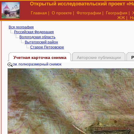
Открытый исследовательский проект «На
Главная
|
О проекте
|
Фотографии
|
География
|
ЖЖ
|
Н
Вся география
Российская Федерация
Вологодская область
Вытегорский район
Старое Петровское
Учетная карточка снимка
Авторские публикации
Р
см. полноразмерный снимок