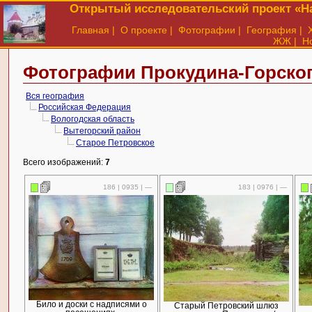
Открытый исследовательский проект «На
Главная
|
О проекте
|
Фотографии
|
География
|
ЖЖ
|
Н
Фотографии Прокудина-Горског
Вся география
Российская Федерация
Вологодская область
Вытегорский район
Старое Петровское
Всего изображений:
7
186 | 0935 | —
183 | 0976 | —
Било и доски с надписями о
Старый Петровский шлюз