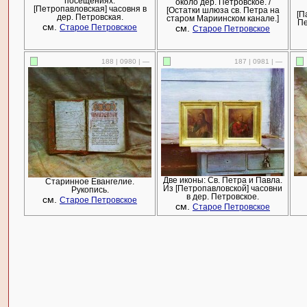
посещениях.
около дер. Петровское. /
[Петропавловская] часовня в
[Остатки шлюза св. Петра на
[П
дер. Петровская.
старом Мариинском канале.]
Пе
см.
см.
Старое Петровское
Старое Петровское
188 | 0980 | —
187 | 0981 | —
Две иконы: Св. Петра и Павла.
Старинное Евангелие.
Из [Петропавловской] часовни
Рукопись.
в дер. Петровское.
см.
Старое Петровское
см.
Старое Петровское