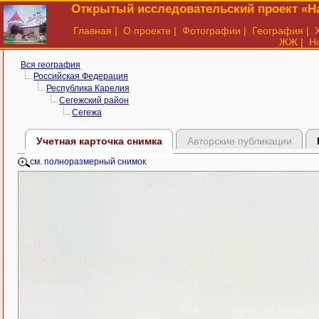
Открытый исследовательский проект «На
Главная
|
О проекте
|
Фотографии
|
География
|
ЖЖ
|
Н
Вся география
Российская Федерация
Республика Карелия
Сегежский район
Сегежа
Учетная карточка снимка
Авторские публикации
см. полноразмерный снимок