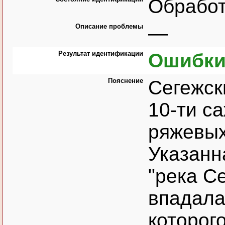
Обрабо
Описание проблемы
—
Результат идентификации
Ошибки
Пояснение
Сегежск
10-ти с
ряжевых
Указанн
"река С
впадала 
которог