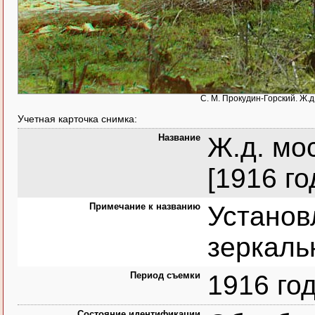
С. М. Прокудин-Горский. Ж.д.
Учетная карточка снимка:
Название
Ж.д. мос
[1916 го
Примечание к названию
Установ
зеркаль
Период съемки
1916 го
Состояние идентификации