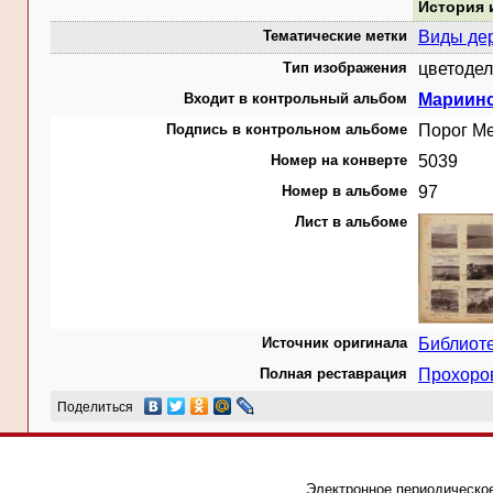
История 
Тематические метки
Виды дер
Тип изображения
цветодел
Входит в контрольный альбом
Мариинс
Подпись в контрольном альбоме
Порог М
Номер на конверте
5039
Номер в альбоме
97
Лист в альбоме
Источник оригинала
Библиот
Полная реставрация
Прохоро
Поделиться
Электронное периодическое