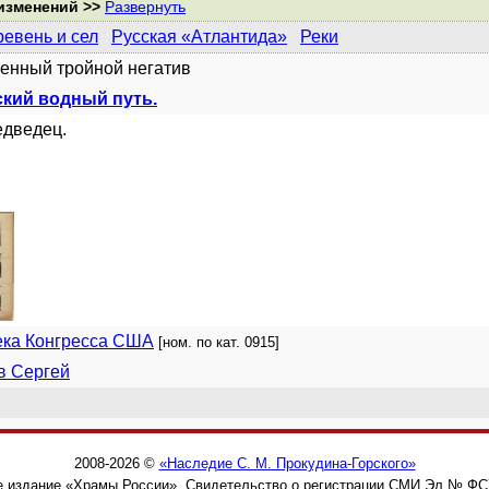
изменений >>
Развернуть
евень и сел
Русская «Атлантида»
Реки
енный тройной негатив
кий водный путь.
едведец.
ека Конгресса США
[ном. по кат. 0915]
в Сергей
2008-2026 ©
«Наследие С. М. Прокудина-Горского»
 издание «Храмы России». Свидетельство о регистрации СМИ Эл № ФС77