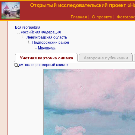
Открытый исследовательский проект «На
Главная
|
О проекте
|
Фотогра
Вся география
Российская Федерация
Ленинградская область
Подпорожский район
Медведец
Учетная карточка снимка
Авторские публикации
см. полноразмерный снимок