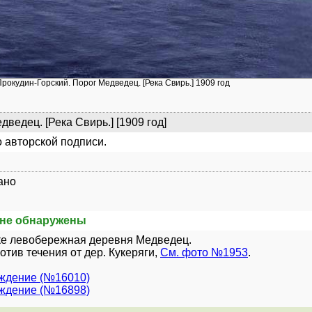
Прокудин-Горский. Порог Медведец. [Река Свирь.] 1909 год
дведец. [Река Свирь.] [1909 год]
 авторской подписи.
ано
не обнаружены
ке левобережная деревня Медведец.
отив течения от дер. Кукеряги,
См. фото №1953
.
уждение (№16010)
уждение (№16898)