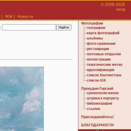
© 2008-2026
вход
ы
|
ЖЖ
|
Новости
Фотографии
:
география
карта фотографий
альбомы
фото-сравнения
реставрация
почтовые открытки
иллюстрации
тематические метки
идентификация
список Хантингтона
список 416
Прокудин-Горский
хронология жизни
штрихи к портрету
библиография
ссылки
Присоединяйтесь!
БЛАГОДАРНОСТИ