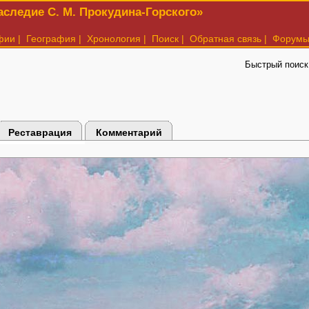
следие С. М. Прокудина-Горского»
фии
|
География
|
Хронология
|
Поиск
|
Обратная связь
|
Форум
Быстрый поиск
Реставрация
Комментарий