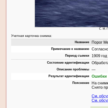
С. М. 
Учетная карточка снимка:
Название
Порог Ме
Примечание к названию
Согласно
Период съемки
1909 год
Состояние идентификации
Обработ
Описание проблемы
—
Результат идентификации
Ошибки 
Пояснение
На сним
Снято пр
См. обс
См. обс