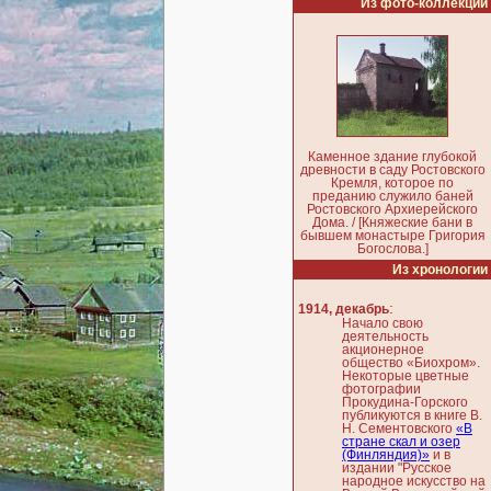
Из фото-коллекции
Каменное здание глубокой
древности в саду Ростовского
Кремля, которое по
преданию служило баней
Ростовского Архиерейского
Дома. / [Княжеские бани в
бывшем монастыре Григория
Богослова.]
Из хронологии
:
1914, декабрь
Начало свою
деятельность
акционерное
общество «Биохром».
Некоторые цветные
фотографии
Прокудина-Горского
публикуются в книге В.
Н. Сементовского
«В
стране скал и озер
(Финляндия)»
и в
издании "Русское
народное искусство на