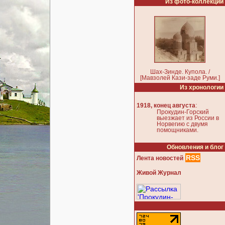
Из фото-коллекции
Шах-Зинде. Купола. /
[Мавзолей Кази-заде Руми.]
Из хронологии
:
1918, конец августа
Прокудин-Горский
выезжает из России в
Норвегию с двумя
помощниками.
Обновления и блог
RSS
Лента новостей
Живой Журнал