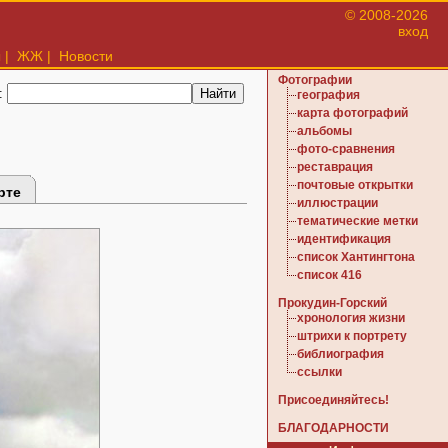
© 2008-2026
вход
ы
|
ЖЖ
|
Новости
Фотографии
:
география
карта фотографий
альбомы
фото-сравнения
реставрация
почтовые открытки
рте
иллюстрации
тематические метки
идентификация
список Хантингтона
список 416
Прокудин-Горский
хронология жизни
штрихи к портрету
библиография
ссылки
Присоединяйтесь!
БЛАГОДАРНОСТИ