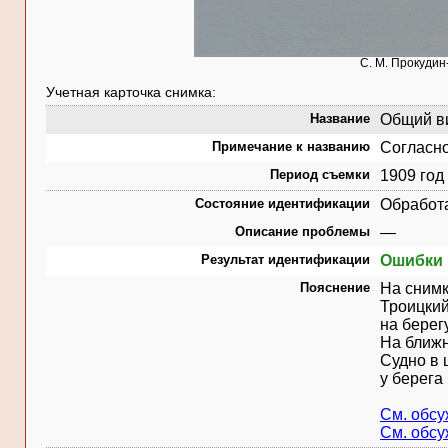
С. М. Прокудин
Учетная карточка снимка:
Название
Общий ви
Примечание к названию
Согласно
Период съемки
1909 год
Состояние идентификации
Обработ
Описание проблемы
—
Результат идентификации
Ошибки 
Пояснение
На снимк
Троицкий
на берег
На ближн
Судно в 
у берега
См. обс
См. обс