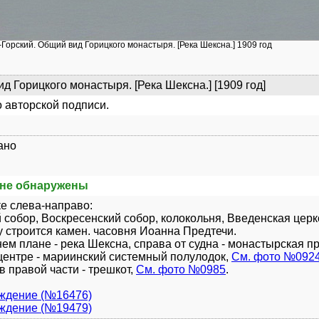
-Горский. Общий вид Горицкого монастыря. [Река Шексна.] 1909 год
д Горицкого монастыря. [Река Шексна.] [1909 год]
 авторской подписи.
ано
не обнаружены
е слева-направо:
 собор, Воскресенский собор, колокольня, Введенская церк
у строится камен. часовня Иоанна Предтечи.
ем плане - река Шексна, справа от судна - монастырская пр
центре - мариинский системный полулодок,
См. фото №092
 в правой части - трешкот,
См. фото №0985
.
уждение (№16476)
уждение (№19479)