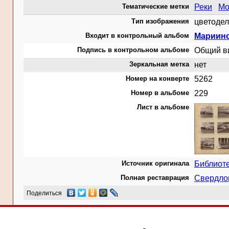
Тематические метки
Реки
Мо
Тип изображения
цветодел
Входит в контрольный альбом
Мариинс
Подпись в контрольном альбоме
Общий в
Зеркальная метка
нет
Номер на конверте
5262
Номер в альбоме
229
Лист в альбоме
Источник оригинала
Библиот
Полная реставрация
Свердлов
Поделиться