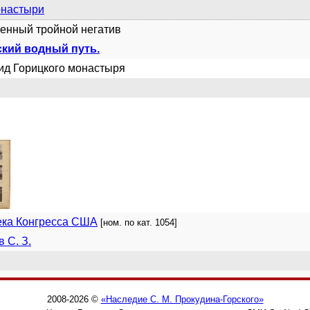
настыри
енный тройной негатив
кий водный путь.
ид Горицкого монастыря
ека Конгресса США
[ном. по кат. 1054]
 С. З.
2008-2026 ©
«Наследие С. М. Прокудина-Горского»