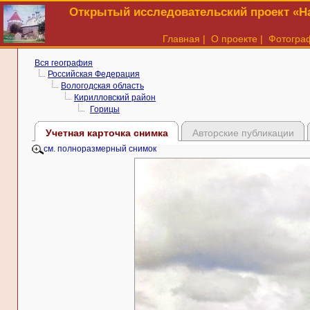
Открытый исследовательский проект «На
Главная
|
О проекте
|
Фотогра
Вся география
Российская Федерация
Вологодская область
Кирилловский район
Горицы
Учетная карточка снимка
Авторские публикации
см. полноразмерный снимок