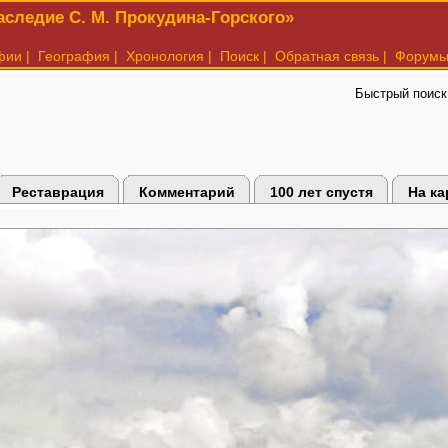
следие С. М. Прокудина-Горского»
фии
|
География
|
Хронология
|
Поиск
|
Обратная связь
|
Форум
Быстрый поиск
Реставрация
Комментарий
100 лет спустя
На ка