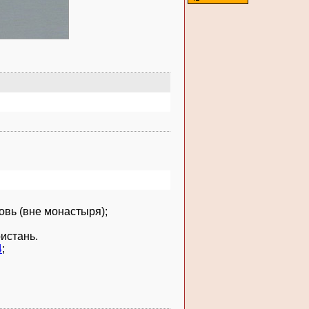
овь (вне монастыря);
истань.
4
;