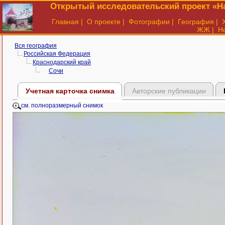
Открытый исследовательский проект «На
Главная
|
О проекте
|
Фотографии
|
География
|
ЖЖ
|
Н
Вся география
Российская Федерация
Краснодарский край
Сочи
Учетная карточка снимка
Авторские публикации
см. полноразмерный снимок