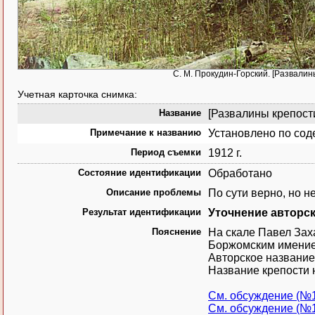
С. М. Прокудин-Горский. [Развалины
Учетная карточка снимка:
Название
[Развалины крепости 
Примечание к названию
Установлено по сод
Период съемки
1912 г.
Состояние идентификации
Обработано
Описание проблемы
По сути верно, но н
Результат идентификации
Уточнение авторс
Пояснение
На скале Павел Зах
Боржомским имением 
Авторское название
Название крепости 
См. обсуждение (№
См. обсуждение (№