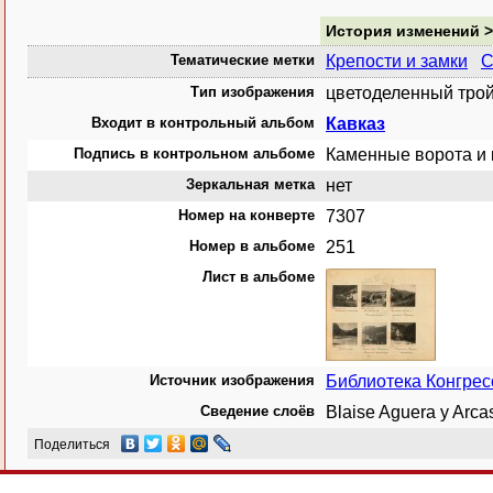
История изменений 
Тематические метки
Крепости и замки
С
Тип изображения
цветоделенный трой
Входит в контрольный альбом
Кавказ
Подпись в контрольном альбоме
Каменные ворота и 
Зеркальная метка
нет
Номер на конверте
7307
Номер в альбоме
251
Лист в альбоме
Источник изображения
Библиотека Конгре
Сведение слоёв
Blaise Aguera y Arc
Поделиться