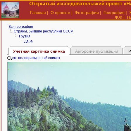
Открытый исследовательский проект «На
Главная
|
О проекте
|
Фотографии
|
География
|
ЖЖ
|
Н
Вся география
Страны, бывшие республики СССР
Грузия
Даба
Учетная карточка снимка
Авторские публикации
Р
см. полноразмерный снимок