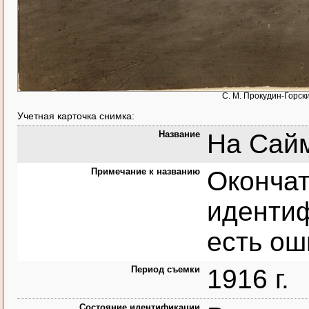
С. М. Прокудин-Горск
Учетная карточка снимка:
Название
На Сайм
Примечание к названию
Окончат
иденти
есть ош
Период съемки
1916 г.
Состояние идентификации