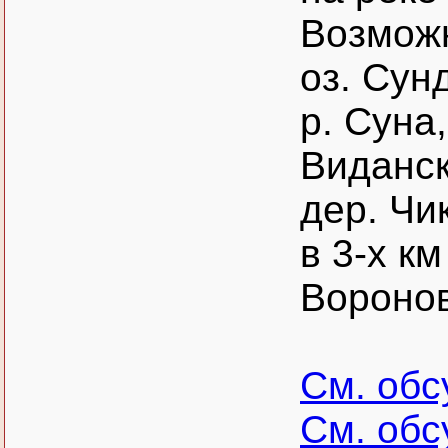
Возможн
оз. Сун
р. Суна
Виданск
дер. Чи
в 3-х к
Воронов
См. об
См. об