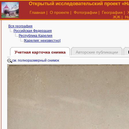
Открытый исследовательский проект «На
Главная
|
О проекте
|
Фотографии
|
География
|
ЖЖ
|
Н
Вся география
Российская Федерация
Республика Карелия
[Карелия: неизвестно]
Учетная карточка снимка
Авторские публикации
см. полноразмерный снимок