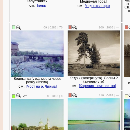
Час
Капустниках.
Медвежья Гора].
от
см.
см.
Тверь
Медвежьегорск
Св.
п
69 | 0282 | 70
100 | 2009 | —
Кедры (зачеркнуто). Сосны ?
Водокачка [у ж/д моста через
(зачеркнуто)
речку Лижма].
см.
см.
[Карелия: неизвестно]
[Мост на р. Лижма]
416 | 0489 | —
8 | 1093 | 8