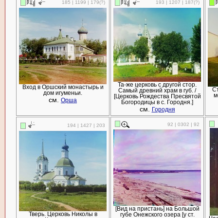
185 | 1199 | 179(?)
193 | 1207 | 187(?)
Та-же церковь с другой стор.
Вход в Оршский монастырь и
С
Самый древний храм в губ. /
дом игуменьи.
м
[Церковь Рождества Пресвятой
см.
Орша
Богородицы в с. Городня.]
см.
Городня
92 | 0302 | 92
194 | 1427 | 203
[Вид на пристань] на Большой
Тверь. Церковь Николы в
губе Онежского озера [у ст.