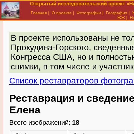
Открытый исследовательский проект «На
Главная
|
О проекте
|
Фотографии
|
География
|
ЖЖ
|
Н
В проекте использованы не то
Прокудина-Горского, сведенны
Конгресса США, но и полност
снимки, в том числе и участни
Список реставраторов фотогра
Реставрация и сведени
Елена
Всего изображений:
18