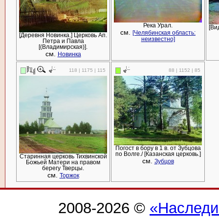
Река Урал.
[Ви
см.
[Челябинская область:
[Деревня Новинка.] Церковь Ап.
неизвестно]
Петра и Павла
[(Владимирская)].
см.
Новинка
118 | 1175 | 115
88 | 1152 | 85
Погост в бору в 1 в. от Зубцова
по Волге./ [Казанская церковь.]
Старинная церковь Тихвинской
см.
Зубцов
Божьей Матери на правом
берегу Тверцы.
см.
Торжок
2008-2026 ©
«Наследи