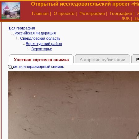
Открытый исследовательский проект «На
Главная
|
О проекте
|
Фотографии
|
География
|
ЖЖ
|
Н
Вся география
Российская Федерация
Свердловская область
Верхотурский район
Верхотурье
Учетная карточка снимка
Авторские публикации
Р
см. полноразмерный снимок