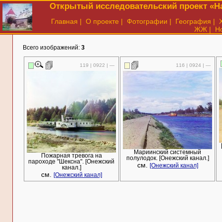
Открытый исследовательский проект «На
Главная
|
О проекте
|
Фотографии
|
География
|
ЖЖ
|
Н
Всего изображений:
3
119 | 0922 | —
116 | 0924 | —
Мариинский системный
Пожарная тревога на
полулодок. [Онежский канал.]
пароходе "Шексна". [Онежский
см.
[Онежский канал]
канал.]
см.
[Онежский канал]