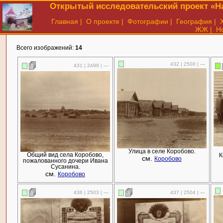
Открытый исследовательский проект «На
Главная
|
О проекте
|
Фотографии
|
География
|
ЖЖ
|
Н
Всего изображений:
14
432 | 2500 | —
431 | 2499 | —
Улица в селе Коробово.
Общий вид села Коробово,
К
см.
Коробово
пожалованного дочери Ивана
Сусанина.
см.
Коробово
436 | 2503 | —
437 | 2504 | —