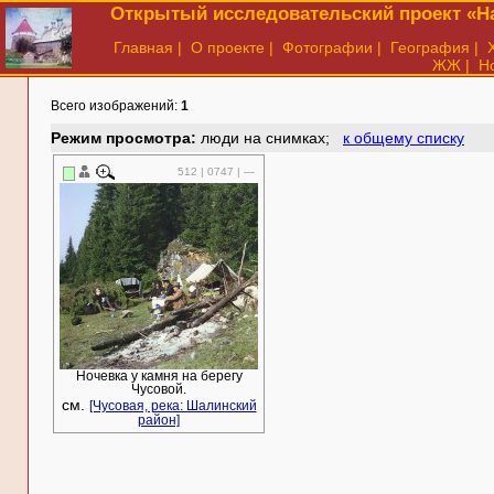
Открытый исследовательский проект «На
Главная
|
О проекте
|
Фотографии
|
География
|
ЖЖ
|
Н
Всего изображений:
1
Режим просмотра:
люди на снимках;
к общему списку
512 | 0747 | —
Ночевка у камня на берегу
Чусовой.
см.
[Чусовая, река: Шалинский
район]