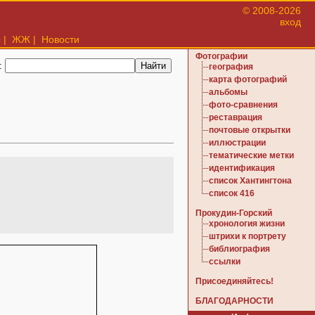
© 2008-2026
вход
ы
|
ЖЖ
|
Новости
Фотографии
:
география
карта фотографий
альбомы
фото-сравнения
реставрация
почтовые открытки
иллюстрации
тематические метки
идентификация
список Хантингтона
список 416
Прокудин-Горский
хронология жизни
штрихи к портрету
библиография
ссылки
Присоединяйтесь!
БЛАГОДАРНОСТИ