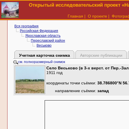
Открытый исследовательский проект «На
Главная
|
О проекте
|
Фотогра
Вся география
Российская Федерация
Ярославская область
Переславский район
Веськово
Учетная карточка снимка
Авторские публикации
см. полноразмерный снимок
Село Веськово (в 3-х верст. от Пер.-Зал
1911 год
координаты точки съёмки:
38.786800°N 56
направление съёмки:
запад