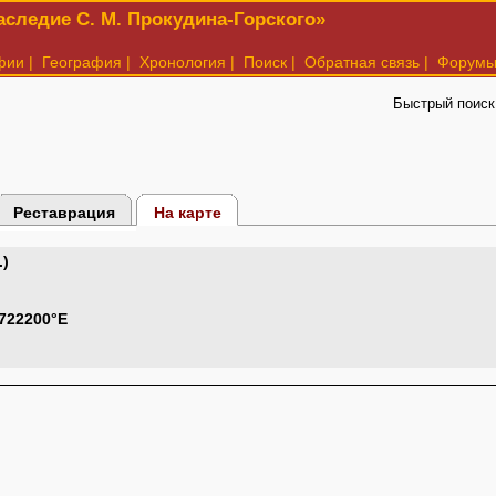
следие С. М. Прокудина-Горского»
фии
|
География
|
Хронология
|
Поиск
|
Обратная связь
|
Форум
Быстрый поиск
Реставрация
На карте
.)
.722200°E