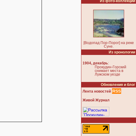
Из фото-коллекции
[Водопад Пор-Порог] на реке
Суне.
Из хронологии
:
1904, декабрь
Прокудин-Горский
снимает места в
Лужском уезде
Обновления и блог
RSS
Лента новостей
Живой Журнал