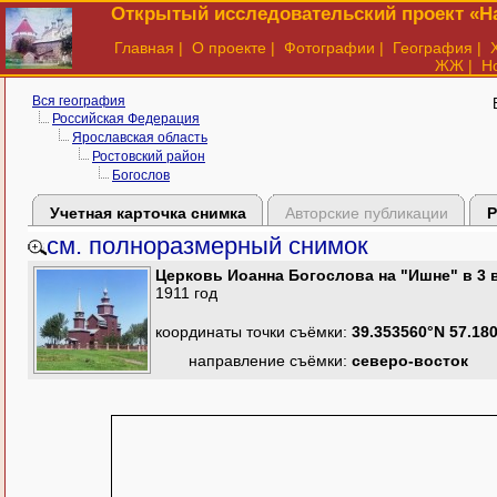
Открытый исследовательский проект «На
Главная
|
О проекте
|
Фотографии
|
География
|
ЖЖ
|
Н
Вся география
Российская Федерация
Ярославская область
Ростовский район
Богослов
Учетная карточка снимка
Авторские публикации
Р
см. полноразмерный снимок
Церковь Иоанна Богослова на "Ишне" в 3 в
1911 год
координаты точки съёмки:
39.353560°N 57.18
направление съёмки:
северо-восток