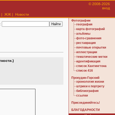
© 2008-2026
вход
ы
|
ЖЖ
|
Новости
Фотографии
:
география
карта фотографий
альбомы
фото-сравнения
реставрация
почтовые открытки
иллюстрации
тематические метки
ности.)
идентификация
список Хантингтона
список 416
Прокудин-Горский
хронология жизни
штрихи к портрету
библиография
ссылки
Присоединяйтесь!
БЛАГОДАРНОСТИ