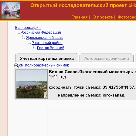
Открытый исследовательский проект «На
Главная
|
О проекте
|
Фотогра
Вся география
Российская Федерация
Ярославская область
Ростовский район
Ростов Великий
Учетная карточка снимка
Авторские публикации
см. полноразмерный снимок
Вид на Спасо-Яковлевский монастырь с
1911 год
координаты точки съёмки:
39.417550°N 57
направление съёмки:
юго-запад