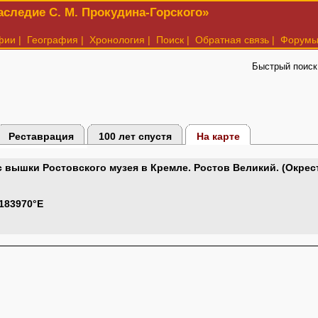
следие С. М. Прокудина-Горского»
фии
|
География
|
Хронология
|
Поиск
|
Обратная связь
|
Форум
Быстрый поиск
Реставрация
100 лет спустя
На карте
 вышки Ростовского музея в Кремле. Ростов Великий. (Окрест
.183970°E