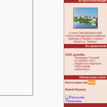
Из фото-коллекции
Спасо-Преображенский
собор и Входоиерусалимская
церковь в Торжке с левого
берега р. Тверцы.
Из хронологии
:
1909, декабрь
Прокудин-Горский
оставляет пост
редактора журнала
«Фотограф-
любитель».
Обновления и блог
RSS
Лента новостей
Живой Журнал