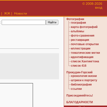
© 2008-2026
вход
ы
|
ЖЖ
|
Новости
Фотографии
:
география
карта фотографий
альбомы
фото-сравнения
реставрация
почтовые открытки
иллюстрации
тематические метки
идентификация
список Хантингтона
список 416
Прокудин-Горский
хронология жизни
штрихи к портрету
библиография
ссылки
Присоединяйтесь!
БЛАГОДАРНОСТИ