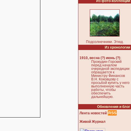
Из фото-коллекции
Подсолнечники. Этюд.
Из хронологии
:
1910, весна (?) июнь (?)
Прокудин-Горский
перед началом
очередной экспедиции
обращается к
Министру Финансов
В.Н. Коковцову с
просьбой купить у него
выполненную часть
работы, чтобы
обеспечить
дальнейшую.
Обновления и блог
RSS
Лента новостей
Живой Журнал