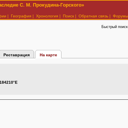
следие С. М. Прокудина-Горского»
фии
|
География
|
Хронология
|
Поиск
|
Обратная связь
|
Форум
Быстрый поиск
Реставрация
На карте
.184210°E