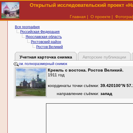
Открытый исследовательский проект «На
Главная
|
О проекте
|
Фотогра
Вся география
Российская Федерация
Ярославская область
Ростовский район
Ростов Великий
Учетная карточка снимка
Авторские публикации
см. полноразмерный снимок
Кремль с востока. Ростов Великий.
1911 год
координаты точки съёмки:
39.420100°N 57
направление съёмки:
запад