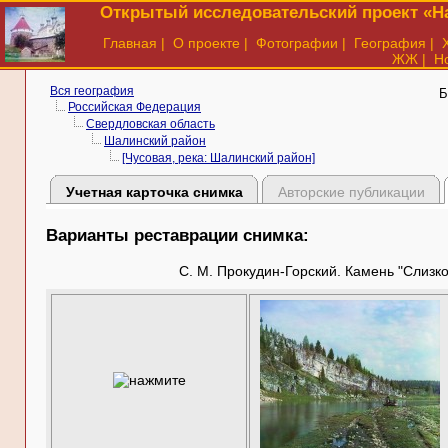
Открытый исследовательский проект «На
Главная
|
О проекте
|
Фотографии
|
География
|
ЖЖ
|
Н
Вся география
Б
Российская Федерация
Свердловская область
Шалинский район
[Чусовая, река: Шалинский район]
Учетная карточка снимка
Авторские публикации
Варианты реставрации снимка:
С. М. Прокудин-Горский. Камень "Слизкой