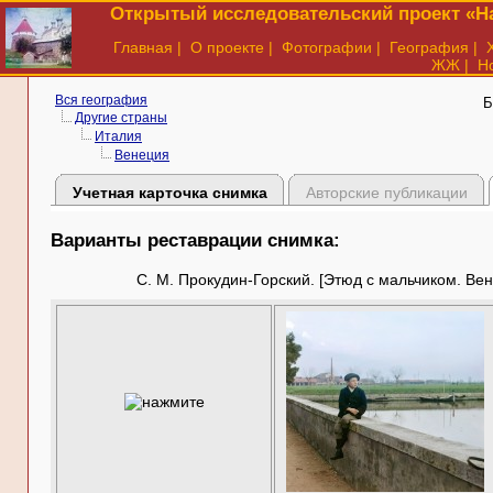
Открытый исследовательский проект «На
Главная
|
О проекте
|
Фотографии
|
География
|
ЖЖ
|
Н
Вся география
Б
Другие страны
Италия
Венеция
Учетная карточка снимка
Авторские публикации
Варианты реставрации снимка:
С. М. Прокудин-Горский. [Этюд с мальчиком. Вене